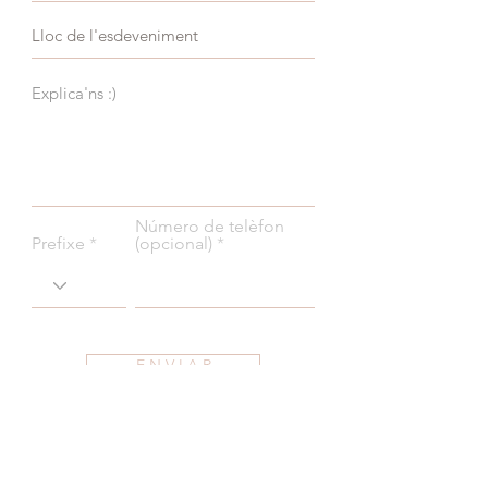
Número de telèfon
Prefixe
(opcional)
E N V I A R